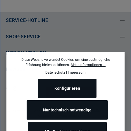
SERVICE-HOTLINE
SHOP-SERVICE
INFORMATIONEN
Diese Website verwendet Cookies, um eine bestmögliche
Erfahrung bieten zu können.
Mehr Informationen ...
NEWSLETTER
Datenschutz
|
Impressum
Konfigurieren
Bestellung widerrufen
Nur technisch notwendige
Alle Preise inkl. gesetzl. Mehrwertsteuer zzgl.
Versandkosten
und ggf.
Nachnahmegebühren, wenn nicht anders angegeben.