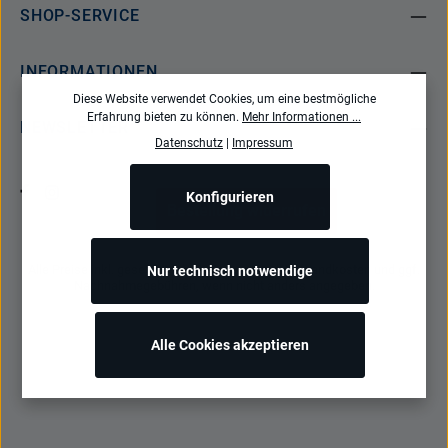
SHOP-SERVICE
INFORMATIONEN
Diese Website verwendet Cookies, um eine bestmögliche
Erfahrung bieten zu können.
Mehr Informationen ...
NEWSLETTER
Datenschutz
|
Impressum
Konfigurieren
Bestellung widerrufen
Alle Preise inkl. gesetzl. Mehrwertsteuer zzgl.
Versandkosten
und ggf.
Nur technisch notwendige
Nachnahmegebühren, wenn nicht anders angegeben.
Alle Cookies akzeptieren