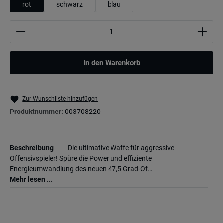
rot
schwarz
blau
Produkt Anzahl: Gib den gewünschten Wert ein oder be
In den Warenkorb
Zur Wunschliste hinzufügen
Produktnummer:
003708220
Beschreibung
Die ultimative Waffe für aggressive
Offensivspieler! Spüre die Power und effiziente
Energieumwandlung des neuen 47,5 Grad-Of…
Mehr lesen ...