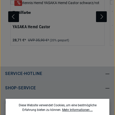
auswählen
Textilfarbe
T
YASAKA Hemd Castor
Y
28,71 €*
35,90 €*
4
(20% gespart)
SERVICE-HOTLINE
SHOP-SERVICE
INFORMATIONEN
Diese Website verwendet Cookies, um eine bestmögliche
Erfahrung bieten zu können.
Mehr Informationen ...