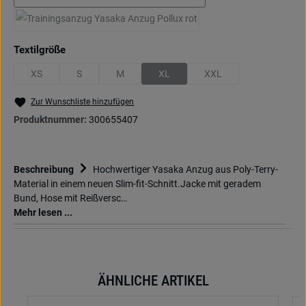
marine/royal
(Diese Option ist zurzeit nicht verfügbar.)
schwarz/rot
(Diese Option ist zurzeit nicht verfügbar.)
auswählen
Textilgröße
XS
S
M
XL
XXL
(Diese Option ist zurzeit nicht verfügbar.)
(Diese Option ist zurzeit nicht verfügbar.)
(Diese Option ist zurzeit nicht verfügbar.)
(Diese Option ist zurzeit nicht verfügbar
(Diese Option ist zurzeit n
Zur Wunschliste hinzufügen
Produktnummer:
300655407
Beschreibung
Hochwertiger Yasaka Anzug aus Poly-Terry-
Material in einem neuen Slim-fit-Schnitt.Jacke mit geradem
Bund, Hose mit Reißversc…
Mehr lesen ...
ÄHNLICHE ARTIKEL
Produktgalerie überspringen