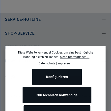
SERVICE-HOTLINE
SHOP-SERVICE
INFORMATIONEN
Diese Website verwendet Cookies, um eine bestmögliche
Erfahrung bieten zu können.
Mehr Informationen ...
NEWSLETTER
Datenschutz
|
Impressum
Konfigurieren
Bestellung widerrufen
Nur technisch notwendige
Alle Preise inkl. gesetzl. Mehrwertsteuer zzgl.
Versandkosten
und ggf.
Nachnahmegebühren, wenn nicht anders angegeben.