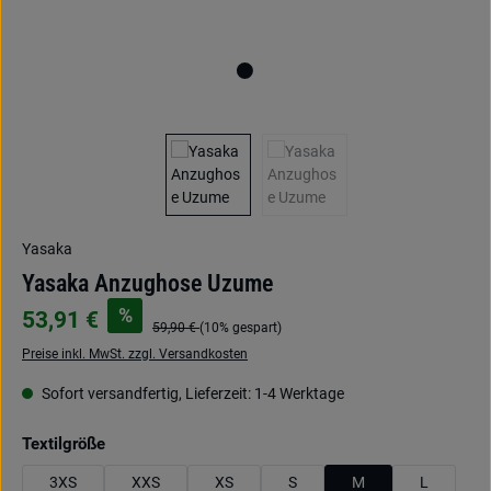
Yasaka
Yasaka Anzughose Uzume
%
53,91 €
59,90 €
(10% gespart)
Preise inkl. MwSt. zzgl. Versandkosten
Sofort versandfertig, Lieferzeit: 1-4 Werktage
auswählen
Textilgröße
3XS
XXS
XS
S
M
L