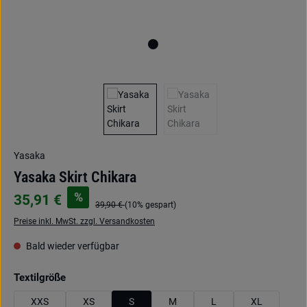
Yasaka
Yasaka Skirt Chikara
%
35,91 €
39,90 €
(10% gespart)
Preise inkl. MwSt. zzgl. Versandkosten
Bald wieder verfügbar
auswählen
Textilgröße
XXS
XS
S
M
L
XL