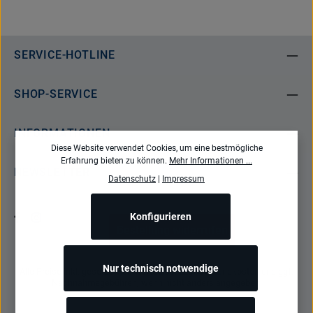
SERVICE-HOTLINE
SHOP-SERVICE
INFORMATIONEN
Diese Website verwendet Cookies, um eine bestmögliche
Erfahrung bieten zu können.
Mehr Informationen ...
NEWSLETTER
Datenschutz
|
Impressum
Konfigurieren
Bestellung widerrufen
Nur technisch notwendige
Alle Preise inkl. gesetzl. Mehrwertsteuer zzgl.
Versandkosten
und ggf.
Nachnahmegebühren, wenn nicht anders angegeben.