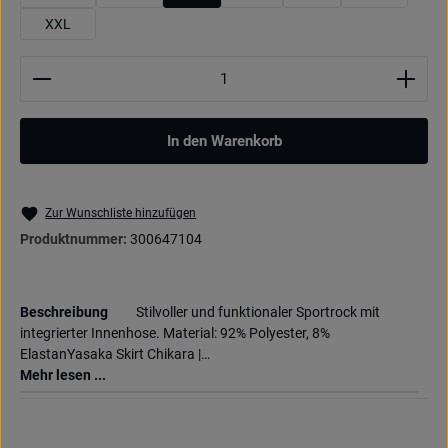
XXL
Produkt Anzahl: Gib den gewünschten Wert ein oder be
In den Warenkorb
Zur Wunschliste hinzufügen
Produktnummer:
300647104
Beschreibung
Stilvoller und funktionaler Sportrock mit
integrierter Innenhose. Material: 92% Polyester, 8%
ElastanYasaka Skirt Chikara |…
Mehr lesen ...