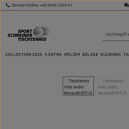
Service-Hotline: +49 6898 2909 01
 Hauptinhalt springen
Zur Suche springen
Zur Hauptnavigation springen
topbar.text
COLLECTION 2026
% EXTRA
HÖLZER
BELÄGE
KLEIDUNG
TA
Bildergalerie überspringen