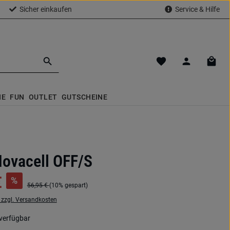
Sicher einkaufen
Service & Hilfe
Du hast 0 Produkte a
Waren
NE
FUN
OUTLET
GUTSCHEINE
Novacell OFF/S
€
%
56,95 €
(10% gespart)
. zzgl. Versandkosten
verfügbar