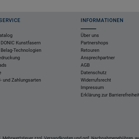
SERVICE
INFORMATIONEN
atalog
Über uns
 DONIC Kunstfasern
Partnershops
 Belag-Technologien
Retouren
Bedruckung
Ansprechpartner
ads
AGB
e
Datenschutz
- und Zahlungsarten
Widerrufsrecht
Impressum
Erklärung zur Barrierefreihei
zl. Mehrwertsteuer zzgl.
Versandkosten
und ggf. Nachnahmegebühren, we