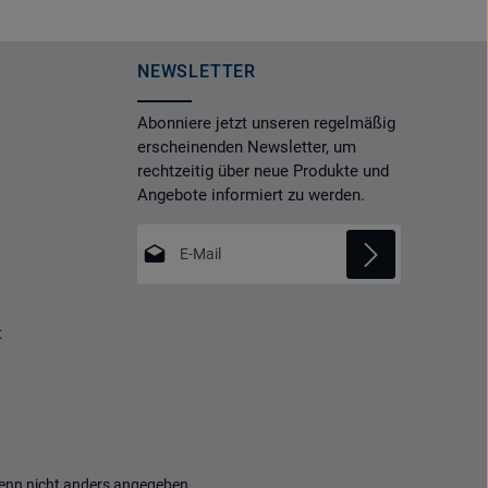
NEWSLETTER
Abonniere jetzt unseren regelmäßig
erscheinenden Newsletter, um
rechtzeitig über neue Produkte und
Angebote informiert zu werden.
E-Mail-Adresse*
Datenschutz
Die mit einem Stern (*) markierten Felder
t
Ich habe die
Datenschutzbestimmungen
sind Pflichtfelder.
zur Kenntnis genommen und die
AGB
gelesen und bin mit ihnen einverstanden.
*
nn nicht anders angegeben.