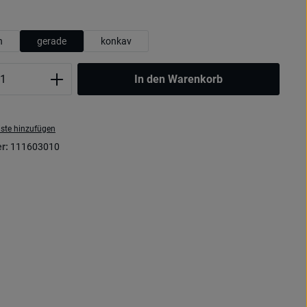
wählen
h
gerade
konkav
Anzahl: Gib den gewünschten Wert ein oder
In den Warenkorb
ste hinzufügen
r:
111603010