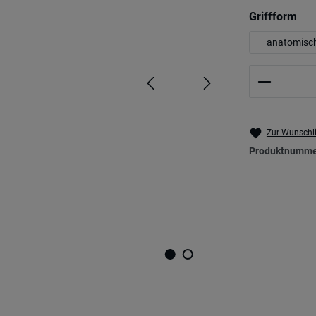
aus
Griffform
anatomisc
Produkt 
Zur Wunschli
Produktnumme