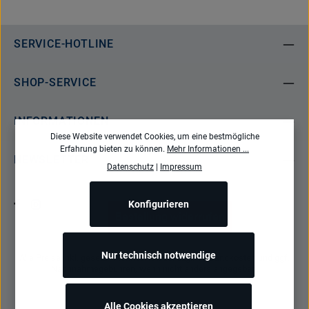
SERVICE-HOTLINE
SHOP-SERVICE
INFORMATIONEN
Diese Website verwendet Cookies, um eine bestmögliche
Erfahrung bieten zu können.
Mehr Informationen ...
NEWSLETTER
Datenschutz
|
Impressum
Konfigurieren
Bestellung widerrufen
Nur technisch notwendige
Alle Preise inkl. gesetzl. Mehrwertsteuer zzgl.
Versandkosten
und ggf.
Nachnahmegebühren, wenn nicht anders angegeben.
Alle Cookies akzeptieren