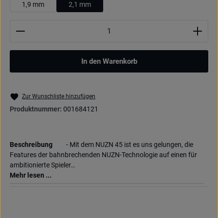
1,9 mm
2,1 mm
Produkt Anzahl: Gib den gewünschten Wert ein oder be
In den Warenkorb
Zur Wunschliste hinzufügen
Produktnummer:
001684121
Beschreibung
- Mit dem NUZN 45 ist es uns gelungen, die
Features der bahnbrechenden NUZN-Technologie auf einen für
ambitionierte Spieler…
Mehr lesen ...