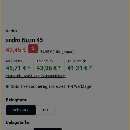
Andro
andro Nuzn 45
%
49,45 €
54,95 €
(10% gespart)
ab 2 Stück
ab 4 Stück
ab 10 Stück
46,71 € *
43,96 € *
41,21 € *
Preise inkl. MwSt. zzgl. Versandkosten
Sofort versandfertig, Lieferzeit: 1-4 Werktage
auswählen
Belagfarbe
schwarz
rot
auswählen
Belagstärke