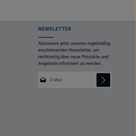
NEWSLETTER
Abonniere jetzt unseren regelmäßig
erscheinenden Newsletter, um
rechtzeitig über neue Produkte und
Angebote informiert zu werden.
E-Mail-Adresse*
Datenschutz
Die mit einem Stern (*) markierten Felder
t
Ich habe die
Datenschutzbestimmungen
sind Pflichtfelder.
zur Kenntnis genommen und die
AGB
gelesen und bin mit ihnen einverstanden.
*