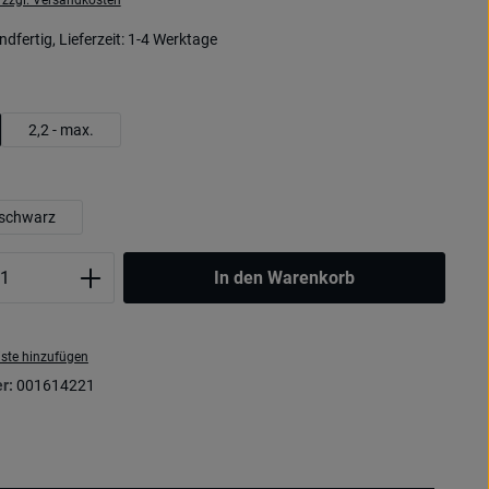
. zzgl. Versandkosten
dfertig, Lieferzeit: 1-4 Werktage
uswählen
2,2 - max.
uswählen
schwarz
Anzahl: Gib den gewünschten Wert ein oder
In den Warenkorb
ste hinzufügen
r:
001614221