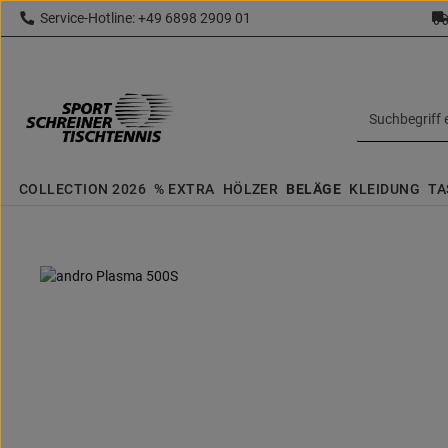
Service-Hotline: +49 6898 2909 01
 Hauptinhalt springen
Zur Suche springen
Zur Hauptnavigation springen
topbar.text
COLLECTION 2026
% EXTRA
HÖLZER
BELÄGE
KLEIDUNG
TA
Bildergalerie überspringen