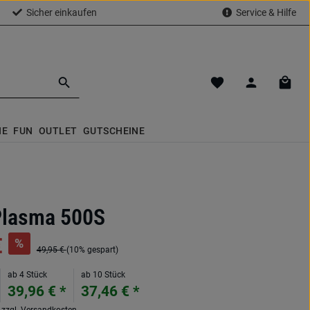
Sicher einkaufen
Service & Hilfe
Du hast 0 Produkte a
Waren
NE
FUN
OUTLET
GUTSCHEINE
Plasma 500S
€
%
49,95 €
(10% gespart)
ab 4 Stück
ab 10 Stück
39,96 € *
37,46 € *