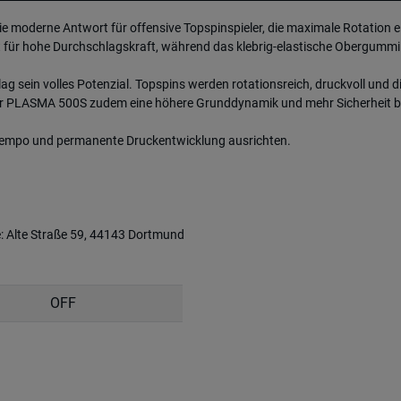
e moderne Antwort für offensive Topspinspieler, die maximale Rotation 
ür hohe Durchschlagskraft, während das klebrig-elastische Obergummi e
 sein volles Potenzial. Topspins werden rotationsreich, druckvoll und dir
 der PLASMA 500S zudem eine höhere Grunddynamik und mehr Sicherheit bei
pin, Tempo und permanente Druckentwicklung ausrichten.
e: Alte Straße 59, 44143 Dortmund
OFF