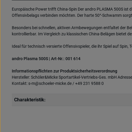
Europäische Power trifft China-Spin Der andro PLASMA 500S ist di
Offensivbelags verbinden möchten. Der harte 50°-Schwamm sorgt f
Besonders bei schnellen, aktiven Armbewegungen entfaltet der Belag
kontrollierbar. Im Vergleich zu klassischen China-Belägen bietet
Ideal für technisch versierte Offensivspieler, die ihr Spiel auf S
andro Plasma 500S | Art-Nr.: 001 614
Informationspflichten zur Produktsicherheitsverordnung
Hersteller: Schöler&Micke Sportartikel-Vertriebs-Ges. mbH Adress
Kontakt: s-m@schoeler-micke.de / +49 231 9588 0
Charakteristik: