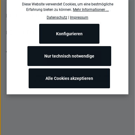
Diese Website verwendet Cookies, um eine bestmögliche
Erfahrung bieten zu können.
Mehr Informationen ...
INFORMATIONEN
Datenschutz
|
Impressum
NEWSLETTER
Konfigurieren
Nur technisch notwendige
Bestellung widerrufen
Alle Preise inkl. gesetzl. Mehrwertsteuer zzgl.
Versandkosten
und ggf.
Alle Cookies akzeptieren
Nachnahmegebühren, wenn nicht anders angegeben.