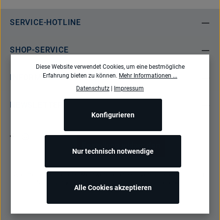
SERVICE-HOTLINE
SHOP-SERVICE
Diese Website verwendet Cookies, um eine bestmögliche
Erfahrung bieten zu können.
Mehr Informationen ...
INFORMATIONEN
Datenschutz
|
Impressum
NEWSLETTER
Konfigurieren
Bestellung widerrufen
Nur technisch notwendige
Alle Preise inkl. gesetzl. Mehrwertsteuer zzgl.
Versandkosten
und ggf.
Nachnahmegebühren, wenn nicht anders angegeben.
Alle Cookies akzeptieren