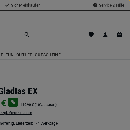
Sicher einkaufen
Service & Hilfe
Du hast 0 Produkte a
Waren
NE
FUN
OUTLET
GUTSCHEINE
Gladias EX
 €
%
119,90 €
(10% gespart)
. zzgl. Versandkosten
dfertig, Lieferzeit: 1-4 Werktage