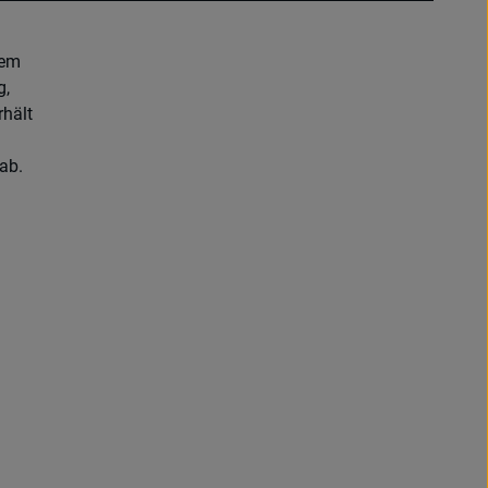
dem
g,
rhält
ab.