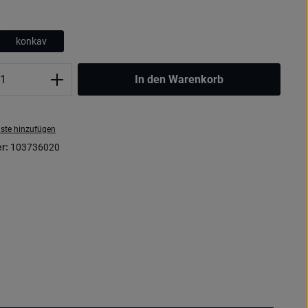
wählen
konkav
Anzahl: Gib den gewünschten Wert ein oder
In den Warenkorb
ste hinzufügen
r:
103736020