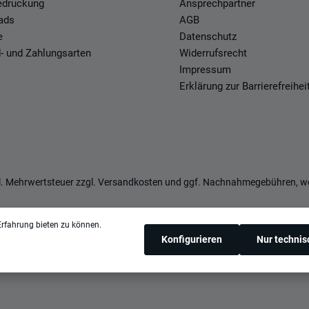
Bedruckung
Ansprechpartner
ads
AGB
e
Datenschutz
- und Zahlungsarten
Widerrufsrecht
Impressum
Erklärung zur Barrierefreihei
zl. Mehrwertsteuer zzgl.
Versandkosten
und ggf. Nachnahmegebühren, we
rfahrung bieten zu können.
Konfigurieren
Nur techni