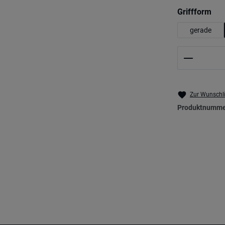
aus
Griffform
gerade
Produkt 
Zur Wunschli
Produktnumme