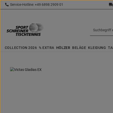
Service-Hotline: +49 6898 2909 01
 Hauptinhalt springen
Zur Suche springen
Zur Hauptnavigation springen
topbar.text
COLLECTION 2026
% EXTRA
HÖLZER
BELÄGE
KLEIDUNG
TA
Bildergalerie überspringen