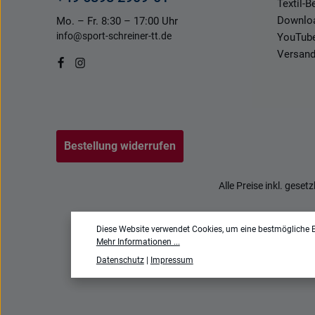
Textil-
Downlo
Mo. – Fr. 8:30 – 17:00 Uhr
info@sport-schreiner-tt.de
YouTub
Versand
Bestellung widerrufen
Alle Preise inkl. geset
Diese Website verwendet Cookies, um eine bestmögliche E
Mehr Informationen ...
Datenschutz
|
Impressum