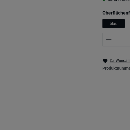
Oberflächen
blau
Produkt 
Zur Wunschli
Produktnumme