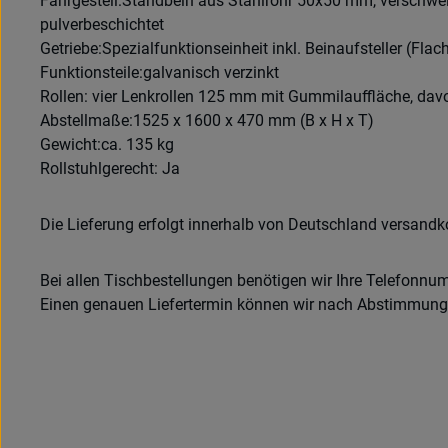
Fahrgestell:Standbein aus Stahlrohr 50x50 mm, verschwe
pulverbeschichtet
Getriebe:Spezialfunktionseinheit inkl. Beinaufsteller (Fla
Funktionsteile:galvanisch verzinkt
Rollen: vier Lenkrollen 125 mm mit Gummilauffläche, davo
Abstellmaße:1525 x 1600 x 470 mm (B x H x T)
Gewicht:ca. 135 kg
Rollstuhlgerecht: Ja
Die Lieferung erfolgt innerhalb von Deutschland versandko
Bei allen Tischbestellungen benötigen wir Ihre Telefonnu
Einen genauen Liefertermin können wir nach Abstimmung m