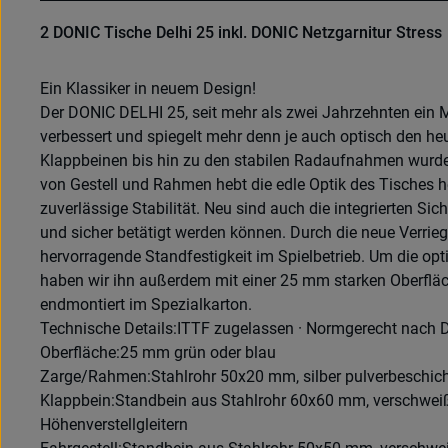
2 DONIC Tische Delhi 25 inkl. DONIC Netzgarnitur Stress
Ein Klassiker in neuem Design!
Der DONIC DELHI 25, seit mehr als zwei Jahrzehnten ein M
verbessert und spiegelt mehr denn je auch optisch den heut
Klappbeinen bis hin zu den stabilen Radaufnahmen wurde 
von Gestell und Rahmen hebt die edle Optik des Tisches h
zuverlässige Stabilität. Neu sind auch die integrierten Sich
und sicher betätigt werden können. Durch die neue Verrie
hervorragende Standfestigkeit im Spielbetrieb. Um die op
haben wir ihn außerdem mit einer 25 mm starken Oberfläch
endmontiert im Spezialkarton.
Technische Details:ITTF zugelassen · Normgerecht nach D
Oberfläche:25 mm grün oder blau
Zarge/Rahmen:Stahlrohr 50x20 mm, silber pulverbeschich
Klappbein:Standbein aus Stahlrohr 60x60 mm, verschweißt
Höhenverstellgleitern