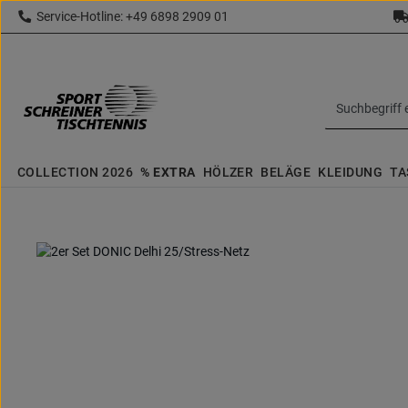
Service-Hotline: +49 6898 2909 01
 Hauptinhalt springen
Zur Suche springen
Zur Hauptnavigation springen
topbar.text
COLLECTION 2026
% EXTRA
HÖLZER
BELÄGE
KLEIDUNG
TA
Bildergalerie überspringen