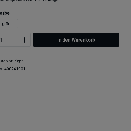
auswählen
farbe
grün
Anzahl: Gib den gewünschten Wert ein oder
In den Warenkorb
ste hinzufügen
r:
400241901