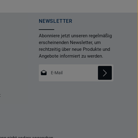
NEWSLETTER
Abonniere jetzt unseren regelmäßig
erscheinenden Newsletter, um
rechtzeitig über neue Produkte und
Angebote informiert zu werden.
E-Mail-Adresse*
Datenschutz
Die mit einem Stern (*) markierten Felder
t
Ich habe die
Datenschutzbestimmungen
sind Pflichtfelder.
zur Kenntnis genommen und die
AGB
gelesen und bin mit ihnen einverstanden.
*