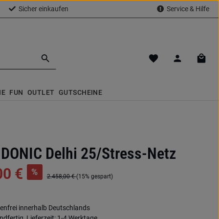
Sicher einkaufen
Service & Hilfe
Du hast 0 Produkte a
Waren
NE
FUN
OUTLET
GUTSCHEINE
 DONIC Delhi 25/Stress-Netz
00 €
%
2.458,00 €
(15% gespart)
nfrei innerhalb Deutschlands
dfertig, Lieferzeit: 1-4 Werktage