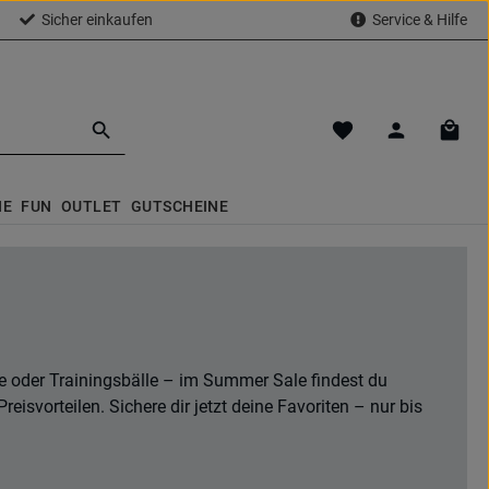
Sicher einkaufen
Service & Hilfe
Du hast 0 Produkte a
Waren
NE
FUN
OUTLET
GUTSCHEINE
e oder Trainingsbälle – im Summer Sale findest du
isvorteilen. Sichere dir jetzt deine Favoriten – nur bis