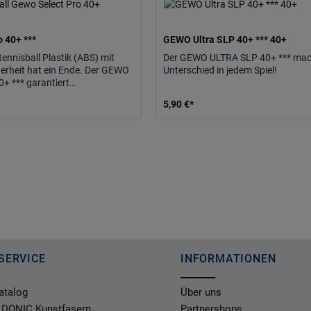
 40+ ***
GEWO Ultra SLP 40+ *** 40+
ennisball Plastik (ABS) mit
Der GEWO ULTRA SLP 40+ *** mac
herheit hat ein Ende. Der GEWO
Unterschied in jedem Spiel!
0+ *** garantiert
 hohe.
5,90 €*
SERVICE
INFORMATIONEN
atalog
Über uns
 DONIC Kunstfasern
Partnershops