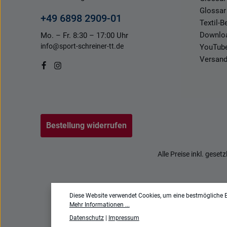
Glossar
+49 6898 2909-01
Textil-
Downlo
Mo. – Fr. 8:30 – 17:00 Uhr
info@sport-schreiner-tt.de
YouTub
Versand
Bestellung widerrufen
Alle Preise inkl. geset
Diese Website verwendet Cookies, um eine bestmögliche E
Mehr Informationen ...
Datenschutz
|
Impressum