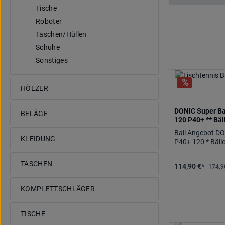
Tische
Roboter
Taschen/Hüllen
Schuhe
Sonstiges
HÖLZER
DONIC Super Ba
BELÄGE
120 P40+ ** Bäl
Ball Angebot DO
KLEIDUNG
P40+ 120 * Bäll
TASCHEN
114,90 €*
174,9
KOMPLETTSCHLÄGER
TISCHE