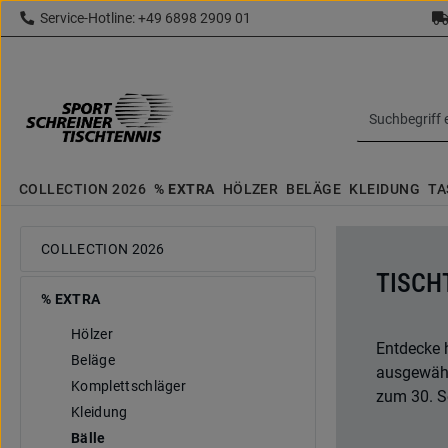
Service-Hotline: +49 6898 2909 01
 Hauptinhalt springen
Zur Suche springen
Zur Hauptnavigation springen
topbar.text
COLLECTION 2026
% EXTRA
HÖLZER
BELÄGE
KLEIDUNG
TA
COLLECTION 2026
TISCH
% EXTRA
Hölzer
Entdecke 
Beläge
ausgewählt
Komplettschläger
zum 30. S
Kleidung
Bälle