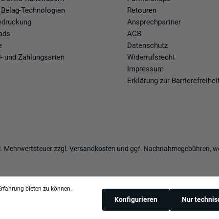
 Belag-Technologien
Retouren
Bedruckung
Ansprechpartner
ads
AGB
e
Datenschutz
- und Zahlungsarten
Widerrufsrecht
Impressum
Erklärung zur Barrierefreihei
zl. Mehrwertsteuer zzgl.
Versandkosten
und ggf. Nachnahmegebühren, we
rfahrung bieten zu können.
Konfigurieren
Nur techni