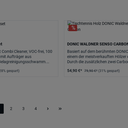
et
DONIC WALDNER SENSO CARBO
 Combi Cleaner, VOC-frei, 100
Basiert auf dem berühmten DONIC 
 mit Aufträger aus
einem der meistverkauften Hölzer 
Belagreinigungsschwamm.
Durch die zusätzlichen zwei Carbo
hr schonend für den.
vereint das Waldner Senso.
54,90 €*
28% gespart)
79,90 €*
(31% gespart)
2
3
4
eite
Seite
Seite
Seite