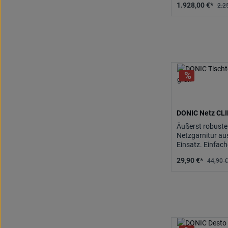
1.928,00 €*
2.2
DONIC Netz CL
Äußerst robuste
Netzgarnitur aus
Einsatz. Einfac
Festklemmen mit
29,90 €*
44,90 €