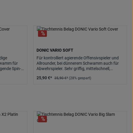
DONIC VARIO SOFT
dige
Für kontrolliert agierende Offensivspieler und
chwamm für
Allrounder, bei dünnerem Schwamm auch für
agende Spin-
Abwehrspieler. Sehr griffig, mittelschnell,
ut zu
besonders gut zu.
25,90 €*
35,90 €*
(28% gespart)