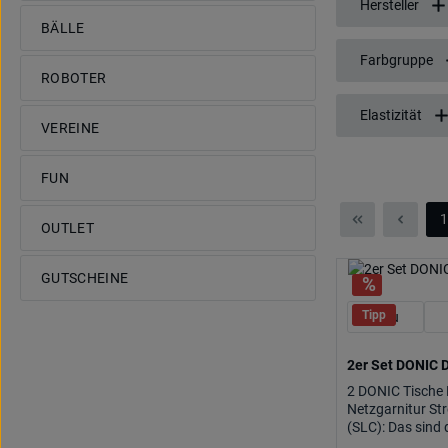
Hersteller
BÄLLE
Farbgruppe
ROBOTER
Elastizität
VEREINE
FUN
1
OUTLET
S
GUTSCHEINE
Tipp
blau
2er Set DONIC 
2 DONIC Tische 
Netzgarnitur Str
(SLC): Das sind 
DONIC DELHI S