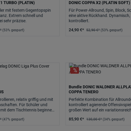
1 TURBO (PLATIN)
DONIC COPPA X2 (PLATIN SOFT)
eler mit festem Gegentopspin
Für Power-Allround, Spin, Block, 
tanz. Extrem schnell und
eine aktive Rückhand. Dynamisch, 
ei sehr präzise.
kontrolliert.
24,90 €*
*
(53% gespart)
52,90 €*
(53% gespart)
Bundle DONIC WALDNER ALLPLAY
US
COPPA TENERO
ollieren, relativ griffig und mit
Perfekte Kombination für Allround
nschaften. Für Schüler und
kontrolliert agierende Offensivspie
 mit dem Tischtennis beginnen,
großen Wert auf ein variationsreic
eler.
legen.
85,90 €*
*
(47% gespart)
130,00 €*
(34% gespart)