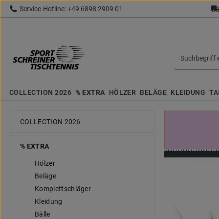
Service-Hotline: +49 6898 2909 01
 Hauptinhalt springen
Zur Suche springen
Zur Hauptnavigation springen
topbar.text
COLLECTION 2026
% EXTRA
HÖLZER
BELÄGE
KLEIDUNG
TA
COLLECTION 2026
% EXTRA
Hölzer
Beläge
Komplettschläger
Kleidung
Bälle