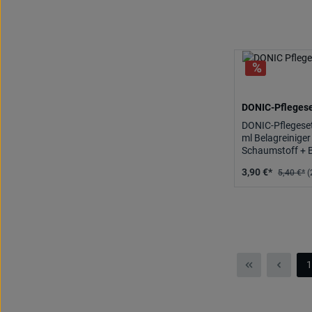
DONIC-Pfleges
DONIC-Pflegeset
ml Belagreiniger
Schaumstoff + 
Antistatisch, se
3,90 €*
5,40 €*
(
1
S