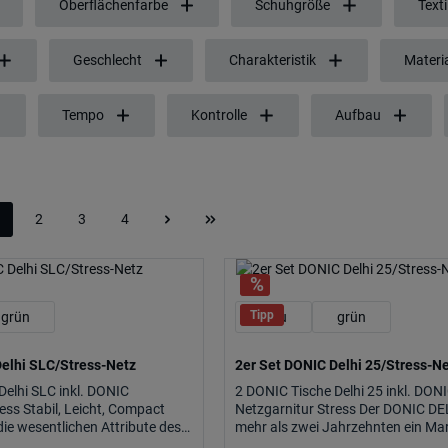
Oberflächenfarbe
Schuhgröße
Texti
Geschlecht
Charakteristik
Materi
Tempo
Kontrolle
Aufbau
2
3
4
eite
Seite
Seite
Seite
Tipp
grün
blau
grün
Delhi SLC/Stress-Netz
2er Set DONIC Delhi 25/Stress-N
Delhi SLC inkl. DONIC
2 DONIC Tische Delhi 25 inkl. DON
ess Stabil, Leicht, Compact
Netzgarnitur Stress Der DONIC DEL
die wesentlichen Attribute des
mehr als zwei Jahrzehnten ein Ma
LC.
für Klasse und.