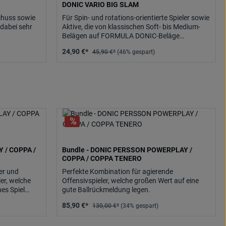
DONIC VARIO BIG SLAM
Schuss sowie
Für Spin- und rotations-orientierte Spieler sowie
dabei sehr
Aktive, die von klassischen Soft- bis Medium-
Belägen auf FORMULA DONIC-Beläge
umsteigen wollen. Extrem.
24,90 €*
45,90 €*
(46% gespart)
 / COPPA /
Bundle - DONIC PERSSON POWERPLAY /
COPPA / COPPA TENERO
er und
Perfekte Kombination für agierende
ler, welche
Offensivspieler, welche großen Wert auf eine
hes Spiel
gute Ballrückmeldung legen.
85,90 €*
130,00 €*
(34% gespart)