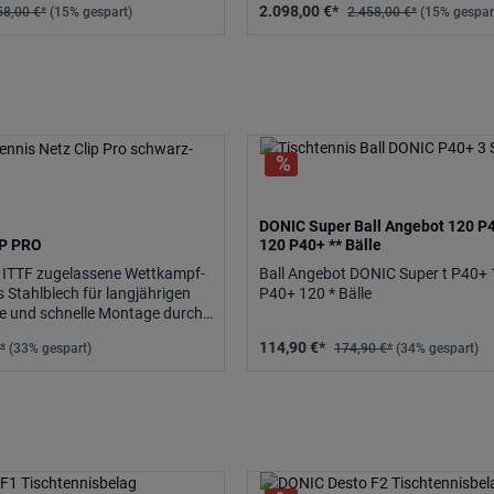
2.098,00 €*
58,00 €*
(15% gespart)
2.458,00 €*
(15% gespar
DONIC Super Ball Angebot 120 P4
IP PRO
120 P40+ ** Bälle
 ITTF zugelassene Wettkampf-
Ball Angebot DONIC Super t P40+ 
 Stahlblech für langjährigen
P40+ 120 * Bälle
he und schnelle Montage durch
tels.
114,90 €*
*
(33% gespart)
174,90 €*
(34% gespart)