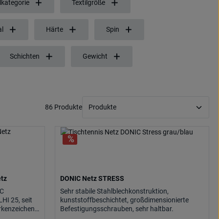
lkategorie
Textilgröße
al
Härte
Spin
Schichten
Gewicht
86 Produkte
etz
DONIC Netz STRESS
IC
Sehr stabile Stahlblechkonstruktion,
HI 25, seit
kunststoffbeschichtet, großdimensionierte
rkenzeichen
Befestigungsschrauben, sehr haltbar.