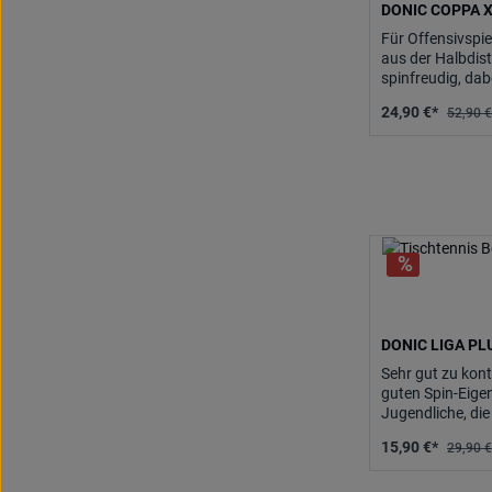
DONIC COPPA X
Für Offensivspi
aus der Halbdis
spinfreudig, dab
24,90 €*
52,90 €
DONIC LIGA PL
Sehr gut zu kontr
guten Spin-Eige
Jugendliche, die
und für Hobbyspi
15,90 €*
29,90 €