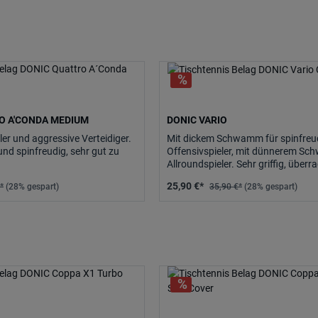
O A'CONDA MEDIUM
DONIC VARIO
ler und aggressive Verteidiger.
Mit dickem Schwamm für spinfreu
und spinfreudig, sehr gut zu
Offensivspieler, mit dünnerem S
Allroundspieler. Sehr griffig, überr
Elastizität, schnell und trotzdem g
25,90 €*
*
(28% gespart)
35,90 €*
(28% gespart)
kontrollieren.