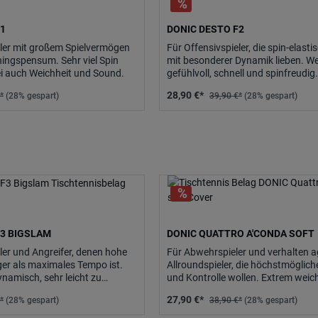
F1
DONIC DESTO F2
eler mit großem Spielvermögen
Für Offensivspieler, die spin-elast
ingspensum. Sehr viel Spin
mit besonderer Dynamik lieben. W
i auch Weichheit und Sound.
gefühlvoll, schnell und spinfreudig.
28,90 €*
*
(28% gespart)
39,90 €*
(28% gespart)
F3 BIGSLAM
DONIC QUATTRO A'CONDA SOFT
ler und Angreifer, denen hohe
Für Abwehrspieler und verhalten a
ger als maximales Tempo ist.
Allroundspieler, die höchstmögliche
namisch, sehr leicht zu
und Kontrolle wollen. Extrem weic
d mit.
maximal griffig, mit perfektem Bal
27,90 €*
*
(28% gespart)
38,90 €*
(28% gespart)
höchster Kontrolle.