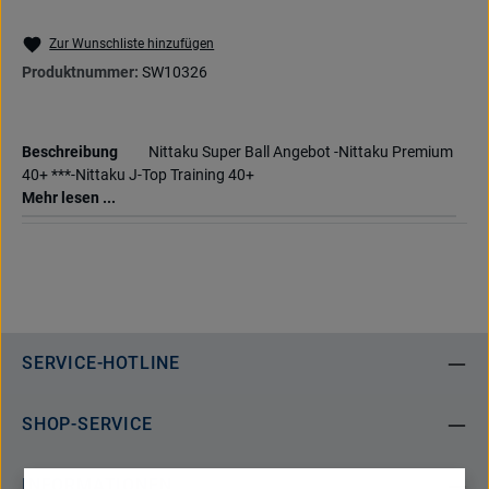
Zur Wunschliste hinzufügen
Produktnummer:
SW10326
Beschreibung
Nittaku Super Ball Angebot -Nittaku Premium
40+ ***-Nittaku J-Top Training 40+
Mehr lesen ...
SERVICE-HOTLINE
SHOP-SERVICE
INFORMATIONEN