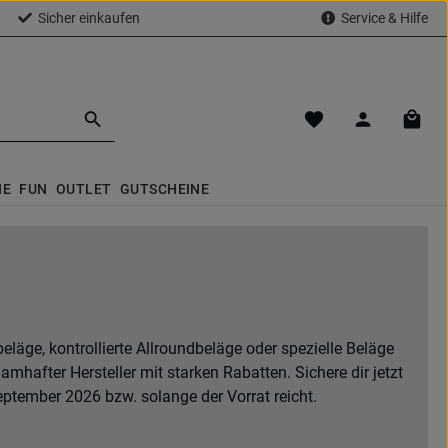
Sicher einkaufen
Service & Hilfe
Du hast 0 Produkte a
Waren
NE
FUN
OUTLET
GUTSCHEINE
eläge, kontrollierte Allroundbeläge oder spezielle Beläge
hafter Hersteller mit starken Rabatten. Sichere dir jetzt
eptember 2026 bzw. solange der Vorrat reicht.