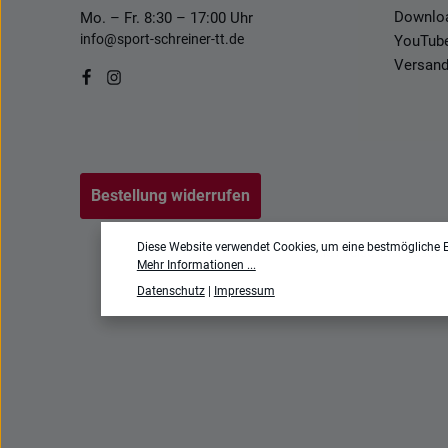
Downlo
Mo. – Fr. 8:30 – 17:00 Uhr
info@sport-schreiner-tt.de
YouTub
Versand
Bestellung widerrufen
Diese Website verwendet Cookies, um eine bestmögliche E
Alle Preise inkl. geset
Mehr Informationen ...
Datenschutz
|
Impressum