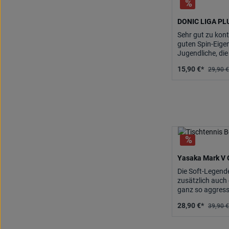
DONIC LIGA PL
Sehr gut zu kontr
guten Spin-Eige
Jugendliche, die
und für Hobbyspi
15,90 €*
29,90 €
Yasaka Mark V
Die Soft-Legende
zusätzlich auch
ganz so aggressi
Gummi für die va
28,90 €*
39,90 €
den YASAKA MA