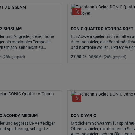
F3 BIGSLAM
DONIC QUATTRO A'CONDA SOFT
ler und Angreifer, denen hohe
Für Abwehrspieler und verhalten a
ger als maximales Tempo ist.
Allroundspieler, die höchstmögliche
namisch, sehr leicht zu
und Kontrolle wollen. Extrem weic
d mit.
maximal griffig, mit perfektem Bal
27,90 €*
*
(28% gespart)
38,90 €*
(28% gespart)
höchster Kontrolle.
O A'CONDA MEDIUM
DONIC VARIO
ler und aggressive Verteidiger.
Mit dickem Schwamm für spinfreu
und spinfreudig, sehr gut zu
Offensivspieler, mit dünnerem S
Allroundspieler. Sehr griffig, überr