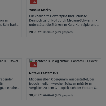
Yasaka Mark V
e
Für knallharte Powerspins und Schüsse.
hon im
Dennoch gefühlvoll durch Medium-Schwamm -
. Sehr hart!
unterstützt die Stärken im Kurz-Kurz-Spiel und
gefürchtete Flips.
28,90 €*
39,90 €*
(28% gespart)
Nittaku Fastarc C-1
orragenden
Mit demselben Obergummi ausgestattet, bei
für
jedoch medium-weicher Schwammhärte im
gt, die nahe
Vergleich zu dem G-1, spielt sich der Fastarc C-
 den ersten
1 immer noch schnell, jedoch auch äußerst Spin
38,90 €*
52,90 €*
(26% gespart)
Tempo mit
optimiert mit herausragendem Ballgefühl. Ideal
für ausgewogenes Power-Allround b