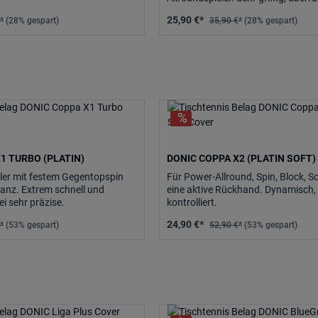
Elastizität, schnell und trotzdem g
25,90 €*
*
(28% gespart)
35,90 €*
(28% gespart)
kontrollieren.
1 TURBO (PLATIN)
DONIC COPPA X2 (PLATIN SOFT)
eler mit festem Gegentopspin
Für Power-Allround, Spin, Block, 
tanz. Extrem schnell und
eine aktive Rückhand. Dynamisch, 
ei sehr präzise.
kontrolliert.
24,90 €*
*
(53% gespart)
52,90 €*
(53% gespart)