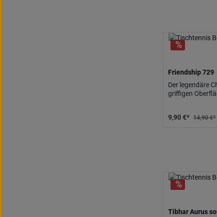
Friendship 729
Der legendäre Ch
griffigen Oberf
9,90 €*
14,90 €*
Tibhar Aurus s