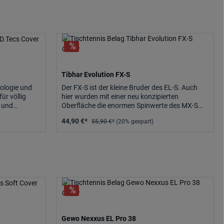
Tibhar Evolution FX-S
ologie und
Der FX-S ist der kleine Bruder des EL-S. Auch
ür völlig
hier wurden mit einer neu konzipierten
- und
Oberfläche die enormen Spinwerte des MX-S
und die Power des MX-P vereint. Der Schwamm
44,90 €*
55,90 €*
(20% gespart)
wurde weicher ausgelegt als beim EL-S, so dass
sich der FX-S in Kombination einer ebenfalls
individuell abgestimmten Noppengeometrie
noch elastischer spielt und seiner
Typenbezeichnung Flexible Spin alle Ehre
macht. Sehr viel weicher als MX-P und MX-S,
aber etwas härter als der FX-P, grenzt sich der
FX-S trotzdem deutlich von den
Mediumbelägen EL-P und EL-S ab.
Gewo Nexxus EL Pro 38