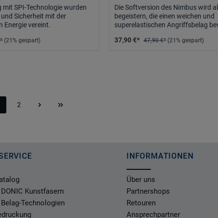
g mit SPI-Technologie wurden
Die Softversion des Nimbus wird all
und Sicherheit mit der
begeistern, die einen weichen und
 Energie vereint.
superelastischen Angriffsbelag b
37,5° harter Schwamm.
37,90 €*
*
(21% gespart)
47,90 €*
(21% gespart)
2
eite
Seite
SERVICE
INFORMATIONEN
atalog
Über uns
 DONIC Kunstfasern
Partnershops
 Belag-Technologien
Retouren
Bedruckung
Ansprechpartner