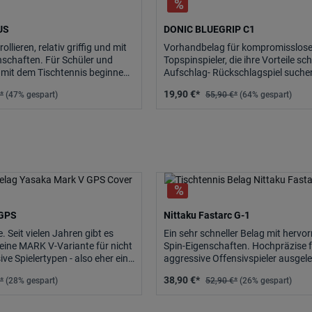
US
DONIC BLUEGRIP C1
ollieren, relativ griffig und mit
Vorhandbelag für kompromisslos
nschaften. Für Schüler und
Topspinspieler, die ihre Vorteile sc
 mit dem Tischtennis beginnen,
Aufschlag- Rückschlagspiel suchen
eler.
Enorm hohe Griffigkeit.
19,90 €*
*
(47% gespart)
55,90 €*
(64% gespart)
 GPS
Nittaku Fastarc G-1
. Seit vielen Jahren gibt es
Ein sehr schneller Belag mit herv
 eine MARK V-Variante für nicht
Spin-Eigenschaften. Hochpräzise 
ve Spielertypen - also eher ein
aggressive Offensivspieler ausgele
riantenreiche Spinstrategie:
am Tisch agieren und viel Wert auf
38,90 €*
*
(28% gespart)
52,90 €*
(26% gespart)
RK V GPS
Ball mit Spin legen. Trotz hohem 
guter Ballkontrolle ausgelegt.