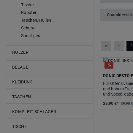
Tische
Roboter
Charakteristik
Taschen/Hüllen
Schuhe
Sonstiges
1
S
HÖLZER
BELÄGE
DONIC DESTO 
KLEIDUNG
Für Offensivspi
und hohem Train
und Speed, dabe
TASCHEN
28,90 €*
39,90 €
KOMPLETTSCHLÄGER
TISCHE