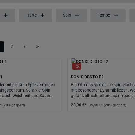
Härte
Spin
Tempo
2
eite
Seite
F1
DONIC DESTO F2
eler mit großem Spielvermögen
Für Offensivspieler, die spin-elast
ingspensum. Sehr viel Spin
mit besonderer Dynamik lieben. W
i auch Weichheit und Sound.
gefühlvoll, schnell und spinfreudig.
28,90 €*
*
(28% gespart)
39,90 €*
(28% gespart)