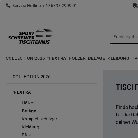
Service-Hotline: +49 6898 2909 01
 Hauptinhalt springen
Zur Suche springen
Zur Hauptnavigation springen
topbar.text
COLLECTION 2026
% EXTRA
HÖLZER
BELÄGE
KLEIDUNG
TA
COLLECTION 2026
TISCH
% EXTRA
Hölzer
Finde hoch
Beläge
für die De
Komplettschläger
deinen Wun
Kleidung
Bälle