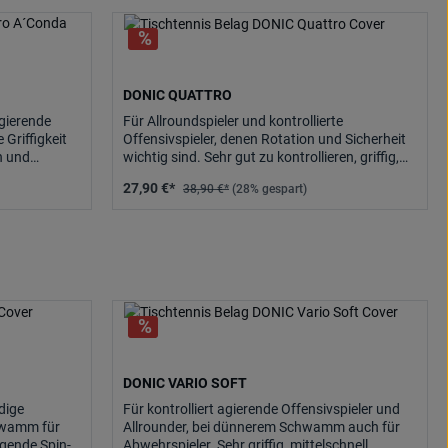
DONIC QUATTRO
gierende
Für Allroundspieler und kontrollierte
 Griffigkeit
Offensivspieler, denen Rotation und Sicherheit
h und
wichtig sind. Sehr gut zu kontrollieren, griffig,
lgefühl und
dabei erstaunlich dynamisch.
27,90 €*
38,90 €*
(28% gespart)
DONIC VARIO SOFT
dige
Für kontrolliert agierende Offensivspieler und
chwamm für
Allrounder, bei dünnerem Schwamm auch für
agende Spin-
Abwehrspieler. Sehr griffig, mittelschnell,