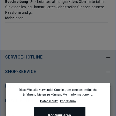
Beschreibung
- Leichtes, atmungsaktives Obermaterial mit
funktionellen, neu konstruierten Schnittteilen für noch bessere
Passform und g…
Mehr lesen ...
SERVICE-HOTLINE
SHOP-SERVICE
INFORMATIONEN
Diese Website verwendet Cookies, um eine bestmögliche
Erfahrung bieten zu können.
Mehr Informationen ...
NEWSLETTER
Datenschutz
|
Impressum
Konfigurieren