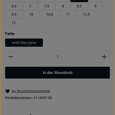
6,5
7
7,5
8
8,5
9
9,5
10
10,5
11
11,5
12
auswählen
Farbe
weiß/blau/grau
Produkt Anzahl: Gib den gewünschten Wert ein oder be
In den Warenkorb
Zur Wunschliste hinzufügen
Produktnummer:
311609138