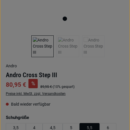
Andro
Andro Cross Step III
%
80,95 €
89,95 €
(10% gespart)
Preise inkl. MwSt. zzgl. Versandkosten
Bald wieder verfügbar
auswählen
Schuhgröße
3,5
4
4,5
5
5,5
6