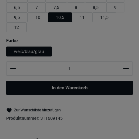
6,5
7
7,5
8
8,5
9
9,5
10
10,5
11
11,5
12
auswählen
Farbe
weiß/blau/grau
Produkt Anzahl: Gib den gewünschten Wert ein oder be
In den Warenkorb
Zur Wunschliste hinzufügen
Produktnummer:
311609145