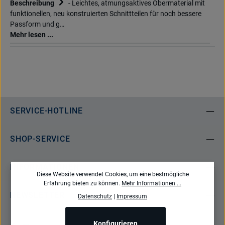
Beschreibung
- Leichtes, atmungsaktives Obermaterial mit
funktionellen, neu konstruierten Schnittteilen für noch bessere
Passform und g…
Mehr lesen ...
SERVICE-HOTLINE
SHOP-SERVICE
INFORMATIONEN
Diese Website verwendet Cookies, um eine bestmögliche
Erfahrung bieten zu können.
Mehr Informationen ...
NEWSLETTER
Datenschutz
|
Impressum
Konfigurieren