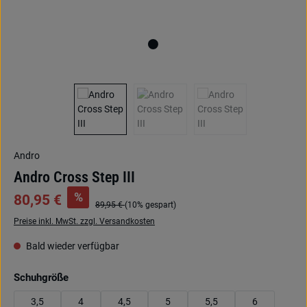
Andro
Andro Cross Step III
%
80,95 €
89,95 €
(10% gespart)
Preise inkl. MwSt. zzgl. Versandkosten
Bald wieder verfügbar
auswählen
Schuhgröße
3,5
4
4,5
5
5,5
6