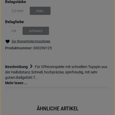
auswählen
Belagstärke
2,0 mm
max.
(Diese Option ist zurzeit nicht verfügbar.)
(Diese Option ist zurzeit nicht verfügbar.)
auswählen
Belagfarbe
rot
schwarz
(Diese Option ist zurzeit nicht verfügbar.)
(Diese Option ist zurzeit nicht verfügbar.)
Zur Wunschliste hinzufügen
Produktnummer:
000290125
Beschreibung
Für Offensivspieler mit schnellem Topspin aus
der Halbdistanz.Schnell, hochpräzise, spinfreudig, mit sehr
gutem Ballgefühl.T…
Mehr lesen ...
ÄHNLICHE ARTIKEL
Produktgalerie überspringen