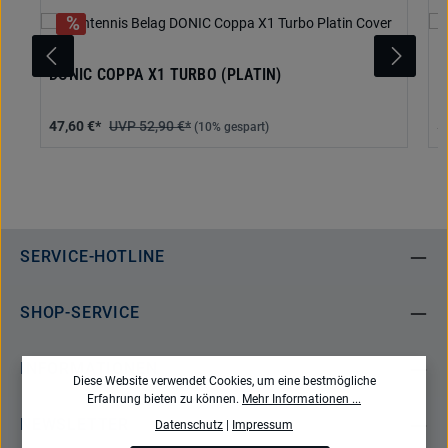
DONIC COPPA X1 TURBO (PLATIN)
D
47,60 €*
52,90 €*
5
(10% gespart)
SERVICE-HOTLINE
SHOP-SERVICE
INFORMATIONEN
Diese Website verwendet Cookies, um eine bestmögliche
Erfahrung bieten zu können.
Mehr Informationen ...
NEWSLETTER
Datenschutz
|
Impressum