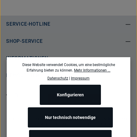
SERVICE-HOTLINE
SHOP-SERVICE
INFORMATIONEN
Diese Website verwendet Cookies, um eine bestmögliche
Erfahrung bieten zu können.
Mehr Informationen ...
NEWSLETTER
Datenschutz
|
Impressum
Konfigurieren
Bestellung widerrufen
Nur technisch notwendige
Alle Preise inkl. gesetzl. Mehrwertsteuer zzgl.
Versandkosten
und ggf.
Nachnahmegebühren, wenn nicht anders angegeben.