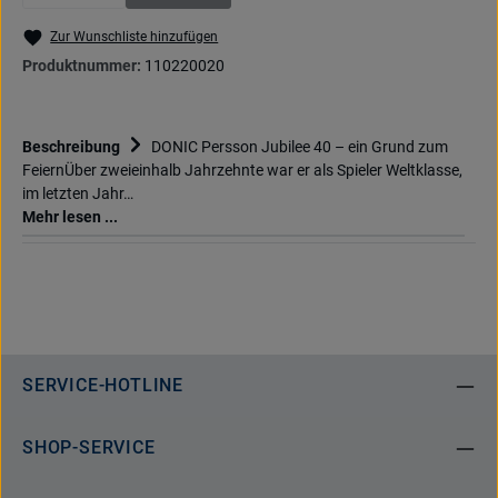
(Diese Option ist zurzeit nicht verfügbar.)
(Diese Option ist zurzeit nicht verfügbar.)
Zur Wunschliste hinzufügen
Produktnummer:
110220020
Beschreibung
DONIC Persson Jubilee 40 – ein Grund zum
FeiernÜber zweieinhalb Jahrzehnte war er als Spieler Weltklasse,
im letzten Jahr…
Mehr lesen ...
SERVICE-HOTLINE
SHOP-SERVICE