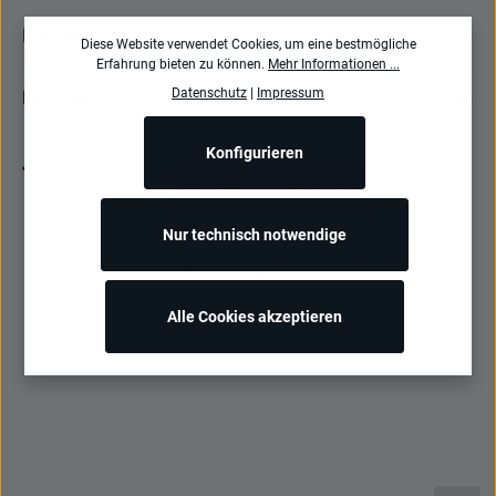
INFORMATIONEN
Diese Website verwendet Cookies, um eine bestmögliche
Erfahrung bieten zu können.
Mehr Informationen ...
Datenschutz
|
Impressum
NEWSLETTER
Konfigurieren
Bestellung widerrufen
Nur technisch notwendige
Alle Preise inkl. gesetzl. Mehrwertsteuer zzgl.
Versandkosten
und ggf.
Nachnahmegebühren, wenn nicht anders angegeben.
Alle Cookies akzeptieren