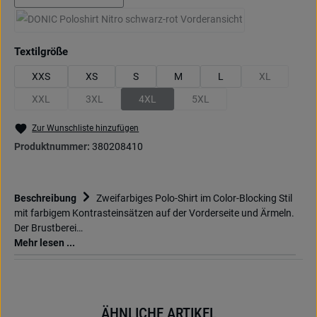
marine/royalblau
(Diese Option ist zurzeit nicht verfügbar.)
schwarz/rot
(Diese Option ist zurzeit nicht verfügbar.)
auswählen
Textilgröße
XXS
XS
S
M
L
XL
(Diese Option 
XXL
3XL
4XL
5XL
(Diese Option ist zurzeit nicht verfügbar.)
(Diese Option ist zurzeit nicht verfügbar.)
(Diese Option ist zurzeit nicht verfügbar.)
(Diese Option ist zurzeit nicht 
Zur Wunschliste hinzufügen
Produktnummer:
380208410
Beschreibung
Zweifarbiges Polo-Shirt im Color-Blocking Stil
mit farbigem Kontrasteinsätzen auf der Vorderseite und Ärmeln.
Der Brustberei…
Mehr lesen ...
ÄHNLICHE ARTIKEL
Produktgalerie überspringen