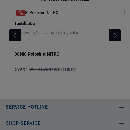
auswählen
Textilfarbe
T
(Diese Option ist zurzeit nicht verfügbar.)
(Diese Option ist zurzeit nicht verfügbar.)
DONIC Poloshirt NITRO
D
5,90 €*
35,90 €*
4
(84% gespart)
SERVICE-HOTLINE
SHOP-SERVICE