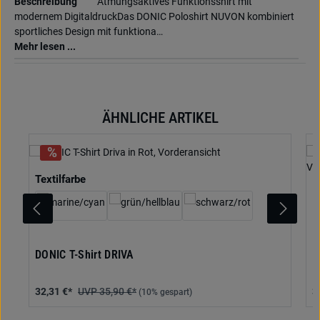
Beschreibung
Atmungsaktives Funktionsshirt mit
modernem DigitaldruckDas DONIC Poloshirt NUVON kombiniert
sportliches Design mit funktiona…
Mehr lesen ...
ÄHNLICHE ARTIKEL
Produktgalerie überspringen
auswählen
Textilfarbe
DONIC T-Shirt DRIVA
D
32,31 €*
35,90 €*
3
(10% gespart)