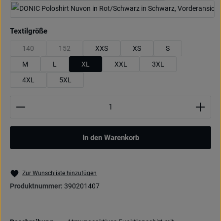
schwarz/rot
auswählen
Textilgröße
140
152
XXS
XS
S
(Diese Option ist zurzeit nicht verfügbar.)
(Diese Option ist zurzeit nicht verfügbar.)
M
L
XL
XXL
3XL
4XL
5XL
Produkt Anzahl: Gib den gewünschten Wert ein oder be
In den Warenkorb
Zur Wunschliste hinzufügen
Produktnummer:
390201407