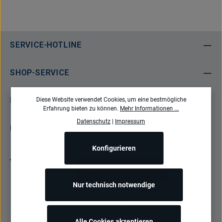
SERVICE-HOTLINE
SHOP-SERVICE
INFORMATIONEN
Diese Website verwendet Cookies, um eine bestmögliche
Erfahrung bieten zu können.
Mehr Informationen ...
Datenschutz
|
Impressum
NEWSLETTER
Konfigurieren
Bestellung widerrufen
Nur technisch notwendige
Alle Preise inkl. gesetzl. Mehrwertsteuer zzgl.
Versandkosten
und ggf.
Nachnahmegebühren, wenn nicht anders angegeben.
Alle Cookies akzeptieren