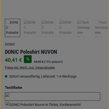
DONIC
DONIC Poloshirt NUVON
%
40,41 €
44,90 €
(10% gespart)
Preise inkl. MwSt. zzgl. Versandkosten
Sofort versandfertig, Lieferzeit: 1-4 Werktage
auswählen
Textilfarbe
marine/cyan
grün/hellblau