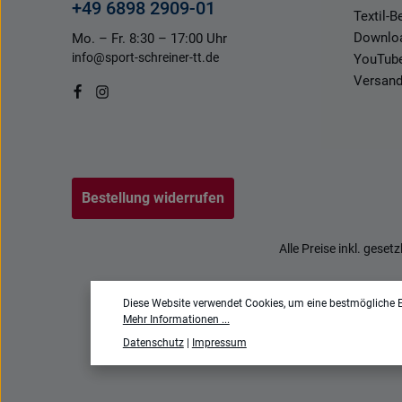
+49 6898 2909-01
Textil-
Downlo
Mo. – Fr. 8:30 – 17:00 Uhr
info@sport-schreiner-tt.de
YouTub
Versand
Bestellung widerrufen
Alle Preise inkl. geset
Diese Website verwendet Cookies, um eine bestmögliche E
Mehr Informationen ...
Datenschutz
|
Impressum