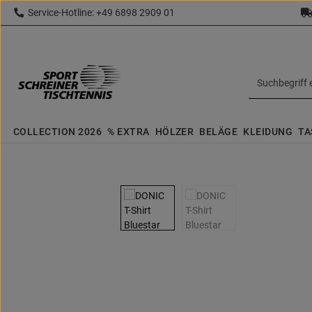
Service-Hotline: +49 6898 2909 01
 Hauptinhalt springen
Zur Suche springen
Zur Hauptnavigation springen
topbar.text
COLLECTION 2026
% EXTRA
HÖLZER
BELÄGE
KLEIDUNG
TA
Bildergalerie überspringen