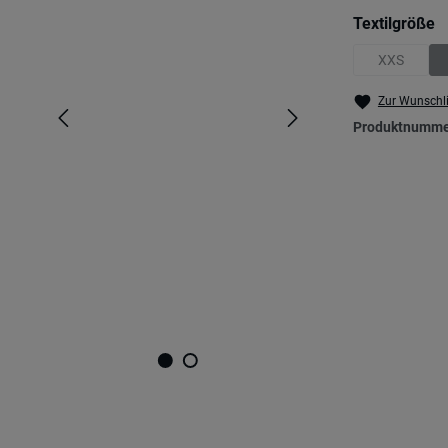
a
Textilgröße
XXS
(Diese Opti
Zur Wunschli
Produktnumme