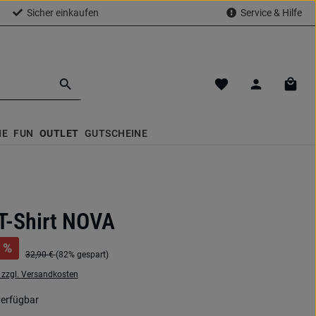
Sicher einkaufen
Service & Hilfe
Du hast 0 Produkte a
Waren
NE
FUN
OUTLET
GUTSCHEINE
T-Shirt NOVA
%
32,90 €
(82% gespart)
. zzgl. Versandkosten
verfügbar