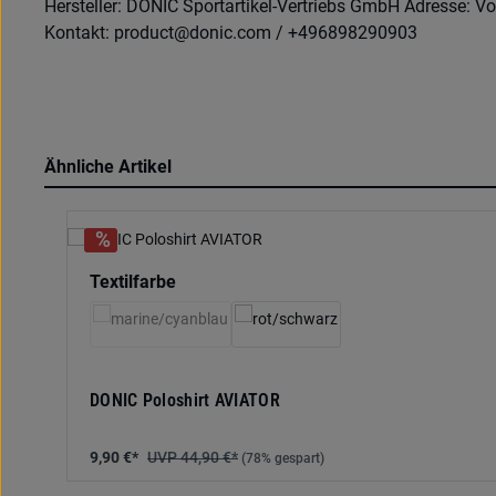
Hersteller: DONIC Sportartikel-Vertriebs GmbH Adresse: Vo
Kontakt: product@donic.com / +496898290903
Ähnliche Artikel
Produktgalerie überspringen
auswählen
Textilfarbe
(Diese Option ist zurzeit nicht verfügbar.)
DONIC Poloshirt AVIATOR
9,90 €*
44,90 €*
(78% gespart)