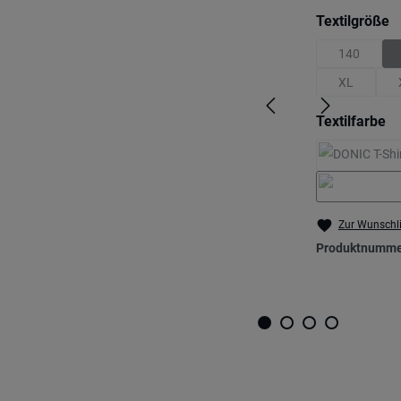
a
Textilgröße
140
(Diese Opti
XL
(Diese Optio
au
Textilfarbe
Zur Wunschli
Produktnumme