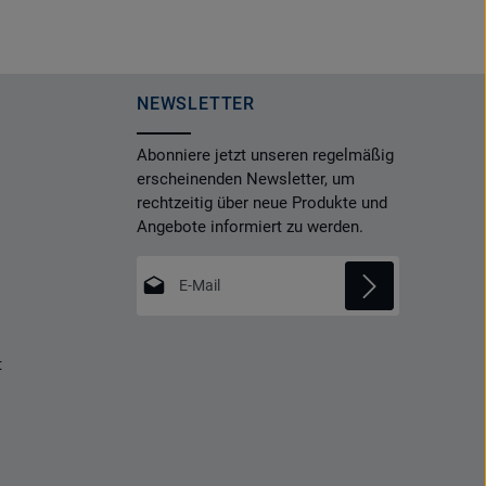
NEWSLETTER
Abonniere jetzt unseren regelmäßig
erscheinenden Newsletter, um
rechtzeitig über neue Produkte und
Angebote informiert zu werden.
E-Mail-Adresse*
Datenschutz
Die mit einem Stern (*) markierten Felder
t
Ich habe die
Datenschutzbestimmungen
sind Pflichtfelder.
zur Kenntnis genommen und die
AGB
gelesen und bin mit ihnen einverstanden.
*