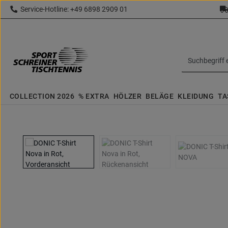
Service-Hotline: +49 6898 2909 01
 Hauptinhalt springen
Zur Suche springen
Zur Hauptnavigation springen
topbar.text
COLLECTION 2026
% EXTRA
HÖLZER
BELÄGE
KLEIDUNG
TA
Bildergalerie überspringen