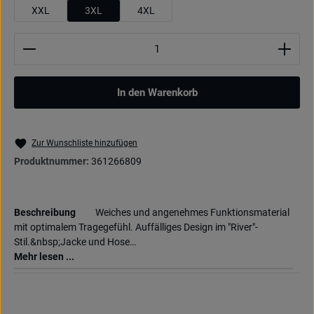
XXL
3XL
4XL
Produkt Anzahl: Gib den gewünschten Wert ein oder be
In den Warenkorb
Zur Wunschliste hinzufügen
Produktnummer:
361266809
Beschreibung
Weiches und angenehmes Funktionsmaterial
mit optimalem Tragegefühl. Auffälliges Design im "River"-
Stil.&nbsp;Jacke und Hose…
Mehr lesen ...