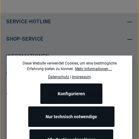
SERVICE-HOTLINE
SHOP-SERVICE
INFORMATIONEN
Diese Website verwendet Cookies, um eine bestmögliche
Erfahrung bieten zu können.
Mehr Informationen ...
NEWSLETTER
Datenschutz
|
Impressum
Konfigurieren
Bestellung widerrufen
Nur technisch notwendige
Alle Preise inkl. gesetzl. Mehrwertsteuer zzgl.
Versandkosten
und ggf.
Nachnahmegebühren, wenn nicht anders angegeben.