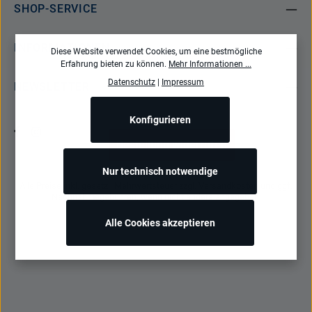
SHOP-SERVICE
INFORMATIONEN
Diese Website verwendet Cookies, um eine bestmögliche
Erfahrung bieten zu können.
Mehr Informationen ...
Datenschutz
|
Impressum
NEWSLETTER
Konfigurieren
Bestellung widerrufen
Nur technisch notwendige
Alle Preise inkl. gesetzl. Mehrwertsteuer zzgl.
Versandkosten
und ggf.
Nachnahmegebühren, wenn nicht anders angegeben.
Alle Cookies akzeptieren