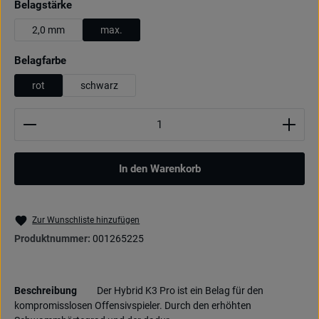
auswählen
Belagstärke
2,0 mm
max.
auswählen
Belagfarbe
rot
schwarz
Produkt Anzahl: Gib den gewünschten Wert ein oder be
In den Warenkorb
Zur Wunschliste hinzufügen
Produktnummer:
001265225
Beschreibung
Der Hybrid K3 Pro ist ein Belag für den
kompromisslosen Offensivspieler. Durch den erhöhten