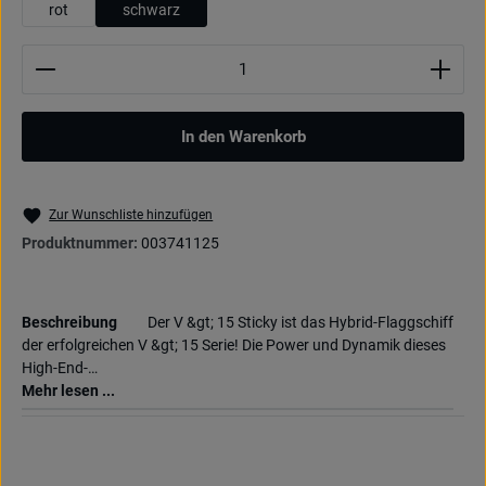
rot
schwarz
Produkt Anzahl: Gib den gewünschten Wert ein oder be
In den Warenkorb
Zur Wunschliste hinzufügen
Produktnummer:
003741125
Beschreibung
Der V &gt; 15 Sticky ist das Hybrid-Flaggschiff
der erfolgreichen V &gt; 15 Serie! Die Power und Dynamik dieses
High-End-…
Mehr lesen ...