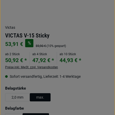
Victas
VICTAS V-15 Sticky
%
53,91 €
59,90 €
(10% gespart)
ab 2 Stück
ab 4 Stück
ab 10 Stück
50,92 € *
47,92 € *
44,93 € *
Preise inkl. MwSt. zzgl. Versandkosten
Sofort versandfertig, Lieferzeit: 1-4 Werktage
auswählen
Belagstärke
2,0 mm
max.
auswählen
Belagfarbe