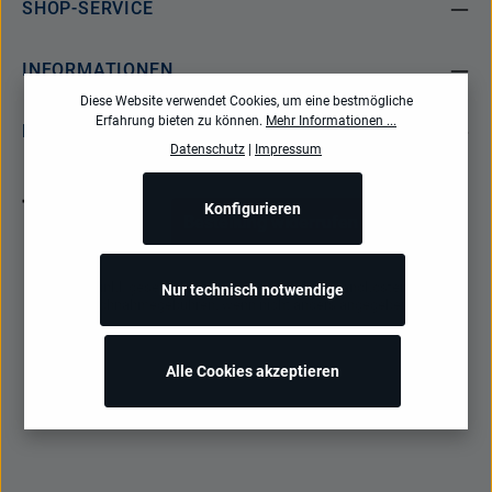
SHOP-SERVICE
INFORMATIONEN
Diese Website verwendet Cookies, um eine bestmögliche
Erfahrung bieten zu können.
Mehr Informationen ...
NEWSLETTER
Datenschutz
|
Impressum
Konfigurieren
Bestellung widerrufen
Alle Preise inkl. gesetzl. Mehrwertsteuer zzgl.
Versandkosten
und ggf.
Nur technisch notwendige
Nachnahmegebühren, wenn nicht anders angegeben.
Alle Cookies akzeptieren