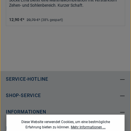
Socke Etna bietet eine Materialkombination mit verstärktem
Zehen- und Sohlenbereich. Kurzer Schaft.
12,90 €*
20,70 €*
(38% gespart)
SERVICE-HOTLINE
SHOP-SERVICE
INFORMATIONEN
Diese Website verwendet Cookies, um eine bestmögliche
Erfahrung bieten zu können.
Mehr Informationen ...
NEWSLETTER