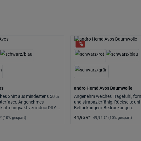
os
andro Hemd Avos Baumwolle
hes Shirt aus mindestens 50 %
Angenehm weiches Tragefühl, for
esterfaser. Angenehmes
und strapazierfähig, Rückseite uni 
nk atmungsaktiver indoorDRY-
Beflockungen/ Bedruckungen.
nsfaser.
44,95 €*
*
(10% gespart)
49,95 €*
(10% gespart)