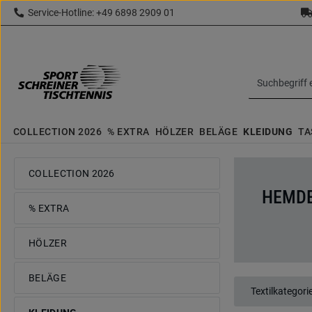
Service-Hotline: +49 6898 2909 01
 Hauptinhalt springen
Zur Suche springen
Zur Hauptnavigation springen
topbar.text
COLLECTION 2026
% EXTRA
HÖLZER
BELÄGE
KLEIDUNG
TA
COLLECTION 2026
HEMD
% EXTRA
HÖLZER
BELÄGE
Textilkategori