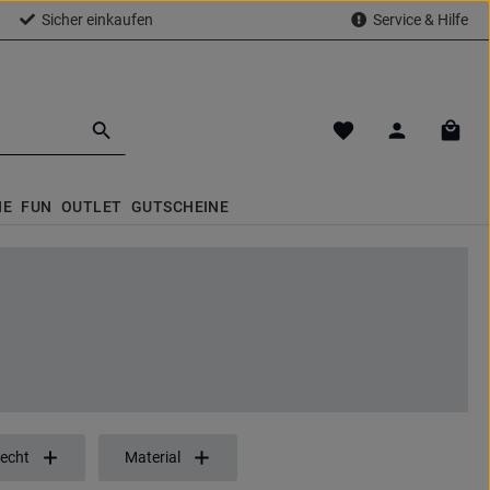
Sicher einkaufen
Service & Hilfe
Du hast 0 Produkte a
Waren
NE
FUN
OUTLET
GUTSCHEINE
echt
Material