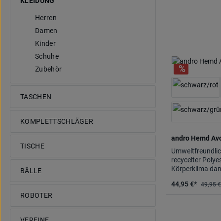
KLEIDUNG
Herren
Damen
Kinder
Schuhe
Zubehör
TASCHEN
KOMPLETTSCHLÄGER
andro Hemd Av
TISCHE
Umweltfreundlic
recycelter Poly
Körperklima da
BÄLLE
RECYCO-Funktio
44,95 €*
49,95 €
ROBOTER
VEREINE